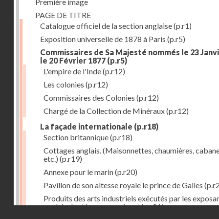
Première image
PAGE DE TITRE
Catalogue officiel de la section anglaise
(p.r1)
Exposition universelle de 1878 à Paris
(p.r5)
Commissaires de Sa Majesté nommés le 23 Janvi
le 20 Février 1877
(p.r5)
L'empire de l'Inde
(p.r12)
Les colonies
(p.r12)
Commissaires des Colonies
(p.r12)
Chargé de la Collection de Minéraux
(p.r12)
La façade internationale
(p.r18)
Section britannique
(p.r18)
Cottages anglais. (Maisonnettes, chaumières, cabane
etc.)
(p.r19)
Annexe pour le marin
(p.r20)
Pavillon de son altesse royale le prince de Galles
(p.r
Produits des arts industriels exécutés par les exposa
anglais dont les noms suivent
(p.r21)
Droits réservés - CNAM