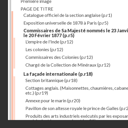
Première image
PAGE DE TITRE
Catalogue officiel de la section anglaise
(p.r1)
Exposition universelle de 1878 à Paris
(p.r5)
Commissaires de Sa Majesté nommés le 23 Janvi
le 20 Février 1877
(p.r5)
L'empire de l'Inde
(p.r12)
Les colonies
(p.r12)
Commissaires des Colonies
(p.r12)
Chargé de la Collection de Minéraux
(p.r12)
La façade internationale
(p.r18)
Section britannique
(p.r18)
Cottages anglais. (Maisonnettes, chaumières, cabane
etc.)
(p.r19)
Annexe pour le marin
(p.r20)
Pavillon de son altesse royale le prince de Galles
(p.r
Produits des arts industriels exécutés par les exposa
anglais dont les noms suivent
(p.r21)
Droits réservés - CNAM