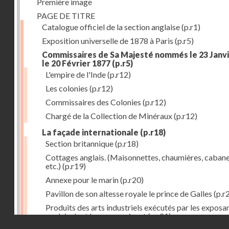
Première image
PAGE DE TITRE
Catalogue officiel de la section anglaise
(p.r1)
Exposition universelle de 1878 à Paris
(p.r5)
Commissaires de Sa Majesté nommés le 23 Janvi
le 20 Février 1877
(p.r5)
L'empire de l'Inde
(p.r12)
Les colonies
(p.r12)
Commissaires des Colonies
(p.r12)
Chargé de la Collection de Minéraux
(p.r12)
La façade internationale
(p.r18)
Section britannique
(p.r18)
Cottages anglais. (Maisonnettes, chaumières, cabane
etc.)
(p.r19)
Annexe pour le marin
(p.r20)
Pavillon de son altesse royale le prince de Galles
(p.r
Produits des arts industriels exécutés par les exposa
anglais dont les noms suivent
(p.r21)
Droits réservés - CNAM