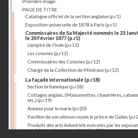
Première image
PAGE DE TITRE
Catalogue officiel de la section anglaise
(p.r1)
Exposition universelle de 1878 à Paris
(p.r5)
Commissaires de Sa Majesté nommés le 23 Janvi
le 20 Février 1877
(p.r5)
L'empire de l'Inde
(p.r12)
Les colonies
(p.r12)
Commissaires des Colonies
(p.r12)
Chargé de la Collection de Minéraux
(p.r12)
La façade internationale
(p.r18)
Section britannique
(p.r18)
Cottages anglais. (Maisonnettes, chaumières, cabane
etc.)
(p.r19)
Annexe pour le marin
(p.r20)
Pavillon de son altesse royale le prince de Galles
(p.r
Produits des arts industriels exécutés par les exposa
anglais dont les noms suivent
(p.r21)
Droits réservés - CNAM