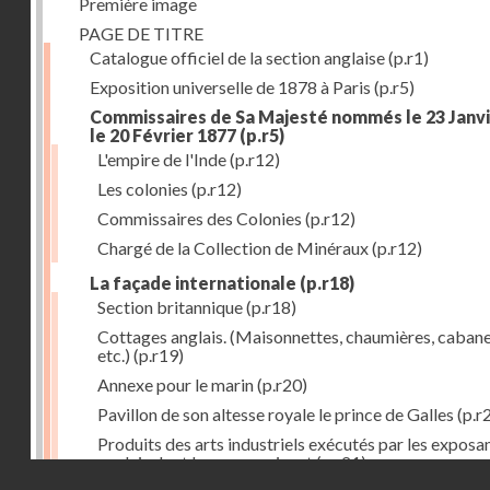
Première image
PAGE DE TITRE
Catalogue officiel de la section anglaise
(p.r1)
Exposition universelle de 1878 à Paris
(p.r5)
Commissaires de Sa Majesté nommés le 23 Janvi
le 20 Février 1877
(p.r5)
L'empire de l'Inde
(p.r12)
Les colonies
(p.r12)
Commissaires des Colonies
(p.r12)
Chargé de la Collection de Minéraux
(p.r12)
La façade internationale
(p.r18)
Section britannique
(p.r18)
Cottages anglais. (Maisonnettes, chaumières, cabane
etc.)
(p.r19)
Annexe pour le marin
(p.r20)
Pavillon de son altesse royale le prince de Galles
(p.r
Produits des arts industriels exécutés par les exposa
anglais dont les noms suivent
(p.r21)
Droits réservés - CNAM