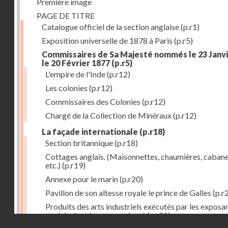
Première image
PAGE DE TITRE
Catalogue officiel de la section anglaise
(p.r1)
Exposition universelle de 1878 à Paris
(p.r5)
Commissaires de Sa Majesté nommés le 23 Janvi
le 20 Février 1877
(p.r5)
L'empire de l'Inde
(p.r12)
Les colonies
(p.r12)
Commissaires des Colonies
(p.r12)
Chargé de la Collection de Minéraux
(p.r12)
La façade internationale
(p.r18)
Section britannique
(p.r18)
Cottages anglais. (Maisonnettes, chaumières, cabane
etc.)
(p.r19)
Annexe pour le marin
(p.r20)
Pavillon de son altesse royale le prince de Galles
(p.r
Produits des arts industriels exécutés par les exposa
anglais dont les noms suivent
(p.r21)
Droits réservés - CNAM