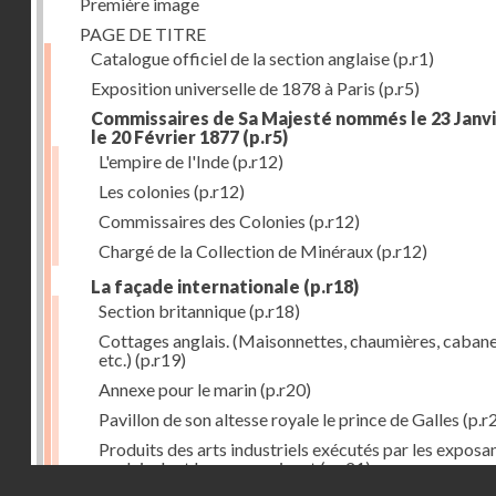
Première image
PAGE DE TITRE
Catalogue officiel de la section anglaise
(p.r1)
Exposition universelle de 1878 à Paris
(p.r5)
Commissaires de Sa Majesté nommés le 23 Janvi
le 20 Février 1877
(p.r5)
L'empire de l'Inde
(p.r12)
Les colonies
(p.r12)
Commissaires des Colonies
(p.r12)
Chargé de la Collection de Minéraux
(p.r12)
La façade internationale
(p.r18)
Section britannique
(p.r18)
Cottages anglais. (Maisonnettes, chaumières, cabane
etc.)
(p.r19)
Annexe pour le marin
(p.r20)
Pavillon de son altesse royale le prince de Galles
(p.r
Produits des arts industriels exécutés par les exposa
anglais dont les noms suivent
(p.r21)
Droits réservés - CNAM