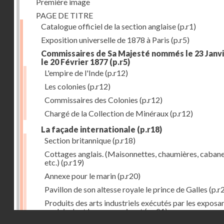
Première image
PAGE DE TITRE
Catalogue officiel de la section anglaise
(p.r1)
Exposition universelle de 1878 à Paris
(p.r5)
Commissaires de Sa Majesté nommés le 23 Janvi
le 20 Février 1877
(p.r5)
L'empire de l'Inde
(p.r12)
Les colonies
(p.r12)
Commissaires des Colonies
(p.r12)
Chargé de la Collection de Minéraux
(p.r12)
La façade internationale
(p.r18)
Section britannique
(p.r18)
Cottages anglais. (Maisonnettes, chaumières, cabane
etc.)
(p.r19)
Annexe pour le marin
(p.r20)
Pavillon de son altesse royale le prince de Galles
(p.r
Produits des arts industriels exécutés par les exposa
anglais dont les noms suivent
(p.r21)
Droits réservés - CNAM