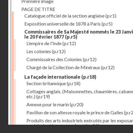
Première image
PAGE DE TITRE
Catalogue officiel de la section anglaise
(p.r1)
Exposition universelle de 1878 à Paris
(p.r5)
Commissaires de Sa Majesté nommés le 23 Janvi
le 20 Février 1877
(p.r5)
L'empire de l'Inde
(p.r12)
Les colonies
(p.r12)
Commissaires des Colonies
(p.r12)
Chargé de la Collection de Minéraux
(p.r12)
La façade internationale
(p.r18)
Section britannique
(p.r18)
Cottages anglais. (Maisonnettes, chaumières, cabane
etc.)
(p.r19)
Annexe pour le marin
(p.r20)
Pavillon de son altesse royale le prince de Galles
(p.r
Produits des arts industriels exécutés par les exposa
anglais dont les noms suivent
(p.r21)
Droits réservés - CNAM