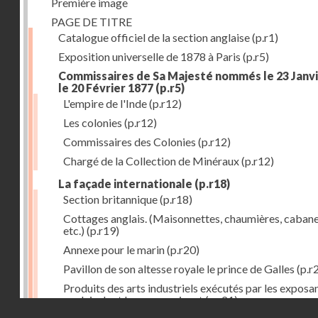
Première image
PAGE DE TITRE
Catalogue officiel de la section anglaise
(p.r1)
Exposition universelle de 1878 à Paris
(p.r5)
Commissaires de Sa Majesté nommés le 23 Janvi
le 20 Février 1877
(p.r5)
L'empire de l'Inde
(p.r12)
Les colonies
(p.r12)
Commissaires des Colonies
(p.r12)
Chargé de la Collection de Minéraux
(p.r12)
La façade internationale
(p.r18)
Section britannique
(p.r18)
Cottages anglais. (Maisonnettes, chaumières, cabane
etc.)
(p.r19)
Annexe pour le marin
(p.r20)
Pavillon de son altesse royale le prince de Galles
(p.r
Produits des arts industriels exécutés par les exposa
anglais dont les noms suivent
(p.r21)
Droits réservés - CNAM