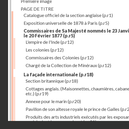
Première image
PAGE DE TITRE
Catalogue officiel de la section anglaise
(p.r1)
Exposition universelle de 1878 à Paris
(p.r5)
Commissaires de Sa Majesté nommés le 23 Janvi
le 20 Février 1877
(p.r5)
L'empire de l'Inde
(p.r12)
Les colonies
(p.r12)
Commissaires des Colonies
(p.r12)
Chargé de la Collection de Minéraux
(p.r12)
La façade internationale
(p.r18)
Section britannique
(p.r18)
Cottages anglais. (Maisonnettes, chaumières, cabane
etc.)
(p.r19)
Annexe pour le marin
(p.r20)
Pavillon de son altesse royale le prince de Galles
(p.r
Produits des arts industriels exécutés par les exposa
anglais dont les noms suivent
(p.r21)
Droits réservés - CNAM