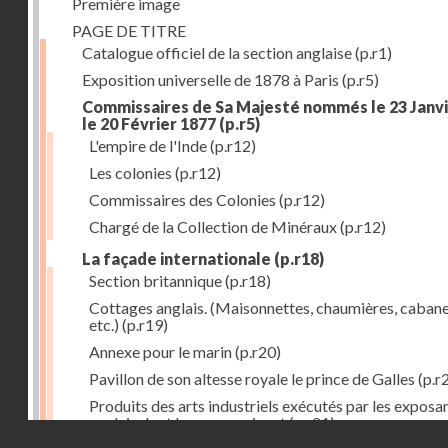
Première image
PAGE DE TITRE
Catalogue officiel de la section anglaise
(p.r1)
Exposition universelle de 1878 à Paris
(p.r5)
Commissaires de Sa Majesté nommés le 23 Janvi
le 20 Février 1877
(p.r5)
L'empire de l'Inde
(p.r12)
Les colonies
(p.r12)
Commissaires des Colonies
(p.r12)
Chargé de la Collection de Minéraux
(p.r12)
La façade internationale
(p.r18)
Section britannique
(p.r18)
Cottages anglais. (Maisonnettes, chaumières, cabane
etc.)
(p.r19)
Annexe pour le marin
(p.r20)
Pavillon de son altesse royale le prince de Galles
(p.r
Produits des arts industriels exécutés par les exposa
anglais dont les noms suivent
(p.r21)
Droits réservés - CNAM