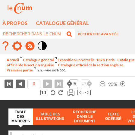
À PROPOS
CATALOGUE GÉNÉRAL
RECHERCHE AVANCÉE
Mode
contraste
Accueil
Catalogue général
Exposition universelle. 1878. Paris - Catalogue
élévé
officiel de la section anglaise
Catalogue officiel de la section anglaise.
Première partie
n.n. - vue 661/661
90%
TABLE
RECHERCHE
L
TABLE DES
TEXTE
DES
DANS LE
ILLUSTRATIONS
OCÉRISÉ
MATIÈRES
DOCUMENT
VO