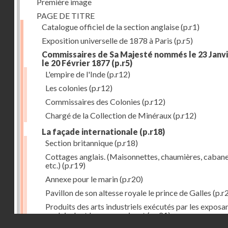
Première image
PAGE DE TITRE
Catalogue officiel de la section anglaise
(p.r1)
Exposition universelle de 1878 à Paris
(p.r5)
Commissaires de Sa Majesté nommés le 23 Janvi
le 20 Février 1877
(p.r5)
L'empire de l'Inde
(p.r12)
Les colonies
(p.r12)
Commissaires des Colonies
(p.r12)
Chargé de la Collection de Minéraux
(p.r12)
La façade internationale
(p.r18)
Section britannique
(p.r18)
Cottages anglais. (Maisonnettes, chaumières, cabane
etc.)
(p.r19)
Annexe pour le marin
(p.r20)
Pavillon de son altesse royale le prince de Galles
(p.r
Produits des arts industriels exécutés par les exposa
anglais dont les noms suivent
(p.r21)
Droits réservés - CNAM