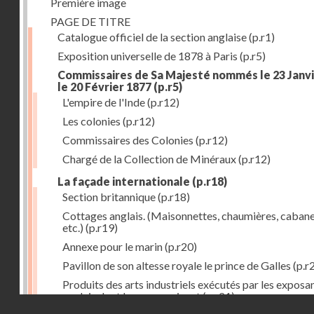
Première image
PAGE DE TITRE
Catalogue officiel de la section anglaise
(p.r1)
Exposition universelle de 1878 à Paris
(p.r5)
Commissaires de Sa Majesté nommés le 23 Janvi
le 20 Février 1877
(p.r5)
L'empire de l'Inde
(p.r12)
Les colonies
(p.r12)
Commissaires des Colonies
(p.r12)
Chargé de la Collection de Minéraux
(p.r12)
La façade internationale
(p.r18)
Section britannique
(p.r18)
Cottages anglais. (Maisonnettes, chaumières, cabane
etc.)
(p.r19)
Annexe pour le marin
(p.r20)
Pavillon de son altesse royale le prince de Galles
(p.r
Produits des arts industriels exécutés par les exposa
anglais dont les noms suivent
(p.r21)
Droits réservés - CNAM