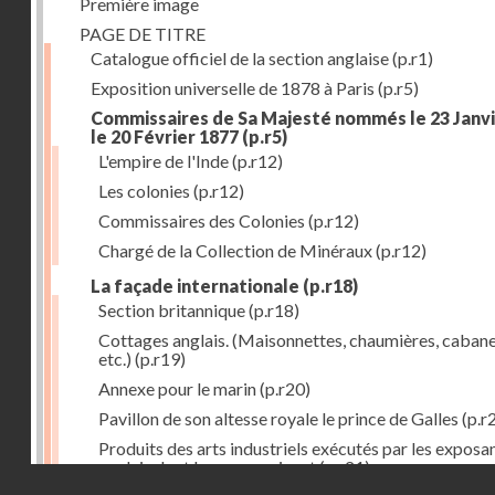
Première image
PAGE DE TITRE
Catalogue officiel de la section anglaise
(p.r1)
Exposition universelle de 1878 à Paris
(p.r5)
Commissaires de Sa Majesté nommés le 23 Janvi
le 20 Février 1877
(p.r5)
L'empire de l'Inde
(p.r12)
Les colonies
(p.r12)
Commissaires des Colonies
(p.r12)
Chargé de la Collection de Minéraux
(p.r12)
La façade internationale
(p.r18)
Section britannique
(p.r18)
Cottages anglais. (Maisonnettes, chaumières, cabane
etc.)
(p.r19)
Annexe pour le marin
(p.r20)
Pavillon de son altesse royale le prince de Galles
(p.r
Produits des arts industriels exécutés par les exposa
anglais dont les noms suivent
(p.r21)
Droits réservés - CNAM