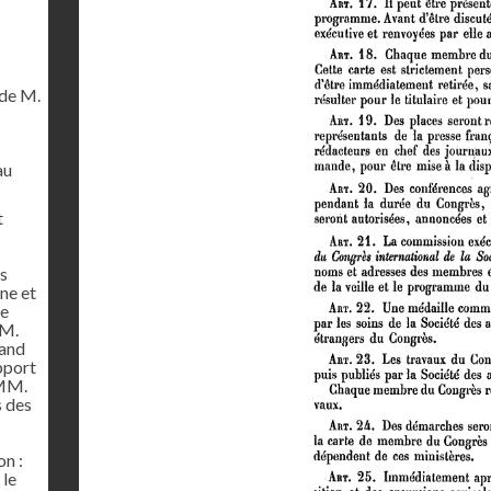
de M.
au
t
es
ne et
de
MM.
rand
pport
 MM.
s des
on :
 le