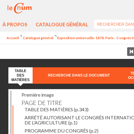
À PROPOS
CATALOGUE GÉNÉRAL
Accueil
Catalogue général
Exposition universelle. 1878. Paris - Congrès in
TABLE
T
DES
RECHERCHE DANS LE DOCUMENT
OC
MATIÈRES
Première image
PAGE DE TITRE
TABLE DES MATIÈRES
(p.343)
ARRÊTÉ AUTORISANT LE CONGRÈS INTERNATI
DE L'AGRICULTURE
(p.1)
PROGRAMME DU CONGRÈS
(p.2)