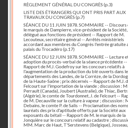
RÈGLEMENT GÉNÉRAL DU CONGRÈS
(p.3)
LISTE DES ÉTRANGERS QUI ONT PRIS PART AUX
TRAVAUX DU CONGRÈS
(p.7)
SÉANCE DU 11 JUIN 1878. SOMMAIRE -- Discours 
le marquis de Dampierre, vice-président de la Société,
délégué aux fonctions de président -- Rapport de M.
Lecouteux, secrétaire général -- Arrêtés ministériels
accordant aux membres du Congrès l'entrée gratuite 
palais du Trocadéro
(p.17)
SÉANCE DU 12 JUIN 1878. SOMMAIRE -- Lecture e
adoption du procès-verbal de la séance précédente --
Rapport de M.J. Godefroy sur les concours relatifs à
l'augmentation de la production du blé ouverts dans l
départements des Landes, de la Corrèze, de la Dordog
de la Haute-Saône ; prix décernés -- Rapport de M.J. 
Felcourt sur l'importation de la viande ; discussion : 
Perrault (Canada), Joubert (Australie), de Thiac, Bert
(Algérie), le comte de Tourdonnet, J. de Felcourt -- Ra
de M. Decauville sur la culture à vapeur ; discussion :
Debains, le comte P. de Salis -- Proclamation des nom
lauréats des prix d'aptitude offerts par la Société aux
exposants du bétail -- Rapport de M. le marquis de la
Jonquière sur le concours relatif au cadastre ; discussi
MM. Marc de Haut, T'Serstevens (Belgique), Josseau,