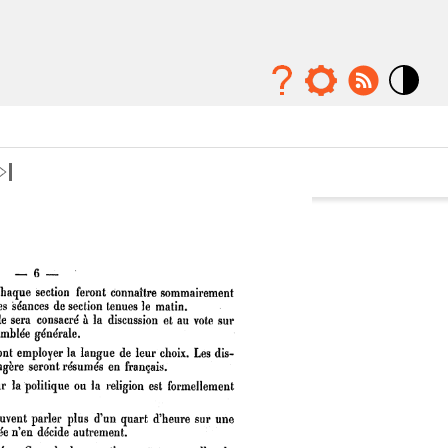
Mode
contraste
élévé