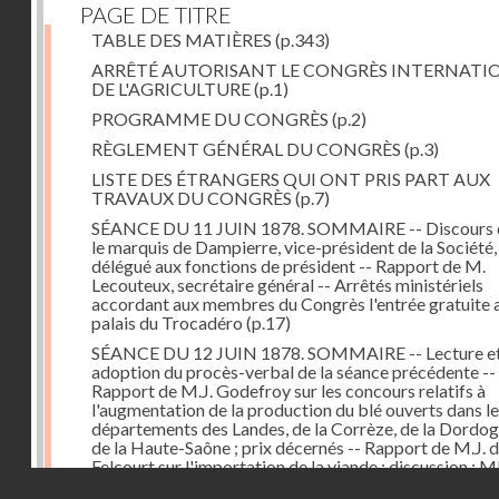
PAGE DE TITRE
TABLE DES MATIÈRES
(p.343)
ARRÊTÉ AUTORISANT LE CONGRÈS INTERNATI
DE L'AGRICULTURE
(p.1)
PROGRAMME DU CONGRÈS
(p.2)
RÈGLEMENT GÉNÉRAL DU CONGRÈS
(p.3)
LISTE DES ÉTRANGERS QUI ONT PRIS PART AUX
TRAVAUX DU CONGRÈS
(p.7)
SÉANCE DU 11 JUIN 1878. SOMMAIRE -- Discours 
le marquis de Dampierre, vice-président de la Société,
délégué aux fonctions de président -- Rapport de M.
Lecouteux, secrétaire général -- Arrêtés ministériels
accordant aux membres du Congrès l'entrée gratuite 
palais du Trocadéro
(p.17)
SÉANCE DU 12 JUIN 1878. SOMMAIRE -- Lecture e
adoption du procès-verbal de la séance précédente --
Rapport de M.J. Godefroy sur les concours relatifs à
l'augmentation de la production du blé ouverts dans l
départements des Landes, de la Corrèze, de la Dordog
de la Haute-Saône ; prix décernés -- Rapport de M.J. 
Felcourt sur l'importation de la viande ; discussion : 
Droits réservés - CNAM
Perrault (Canada), Joubert (Australie), de Thiac, Bert