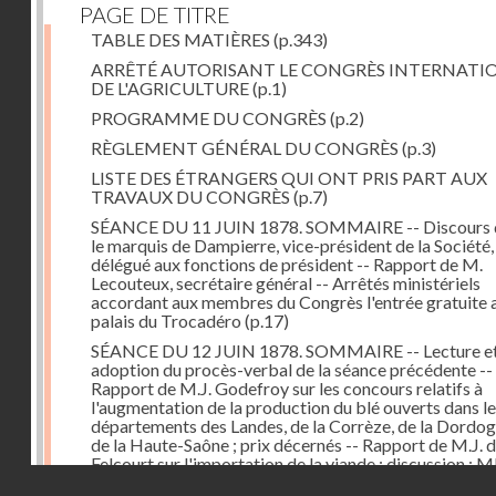
PAGE DE TITRE
TABLE DES MATIÈRES
(p.343)
ARRÊTÉ AUTORISANT LE CONGRÈS INTERNATI
DE L'AGRICULTURE
(p.1)
PROGRAMME DU CONGRÈS
(p.2)
RÈGLEMENT GÉNÉRAL DU CONGRÈS
(p.3)
LISTE DES ÉTRANGERS QUI ONT PRIS PART AUX
TRAVAUX DU CONGRÈS
(p.7)
SÉANCE DU 11 JUIN 1878. SOMMAIRE -- Discours 
le marquis de Dampierre, vice-président de la Société,
délégué aux fonctions de président -- Rapport de M.
Lecouteux, secrétaire général -- Arrêtés ministériels
accordant aux membres du Congrès l'entrée gratuite 
palais du Trocadéro
(p.17)
SÉANCE DU 12 JUIN 1878. SOMMAIRE -- Lecture e
adoption du procès-verbal de la séance précédente --
Rapport de M.J. Godefroy sur les concours relatifs à
l'augmentation de la production du blé ouverts dans l
départements des Landes, de la Corrèze, de la Dordog
de la Haute-Saône ; prix décernés -- Rapport de M.J. 
Felcourt sur l'importation de la viande ; discussion : 
Droits réservés - CNAM
Perrault (Canada), Joubert (Australie), de Thiac, Bert