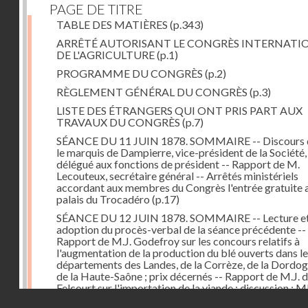
PAGE DE TITRE
TABLE DES MATIÈRES
(p.343)
ARRÊTÉ AUTORISANT LE CONGRÈS INTERNATI
DE L'AGRICULTURE
(p.1)
PROGRAMME DU CONGRÈS
(p.2)
RÈGLEMENT GÉNÉRAL DU CONGRÈS
(p.3)
LISTE DES ÉTRANGERS QUI ONT PRIS PART AUX
TRAVAUX DU CONGRÈS
(p.7)
SÉANCE DU 11 JUIN 1878. SOMMAIRE -- Discours 
le marquis de Dampierre, vice-président de la Société,
délégué aux fonctions de président -- Rapport de M.
Lecouteux, secrétaire général -- Arrêtés ministériels
accordant aux membres du Congrès l'entrée gratuite 
palais du Trocadéro
(p.17)
SÉANCE DU 12 JUIN 1878. SOMMAIRE -- Lecture e
adoption du procès-verbal de la séance précédente --
Rapport de M.J. Godefroy sur les concours relatifs à
l'augmentation de la production du blé ouverts dans l
départements des Landes, de la Corrèze, de la Dordog
de la Haute-Saône ; prix décernés -- Rapport de M.J. 
Felcourt sur l'importation de la viande ; discussion : 
Droits réservés - CNAM
Perrault (Canada), Joubert (Australie), de Thiac, Bert