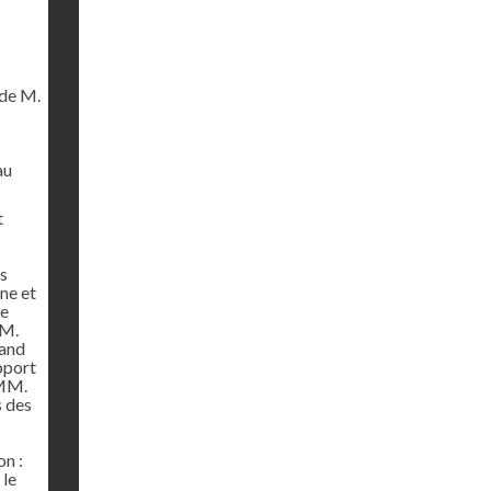
de M.
au
t
es
ne et
de
MM.
rand
pport
 MM.
s des
on :
 le