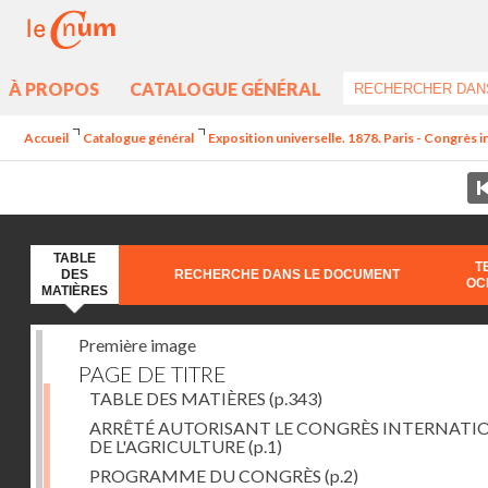
À PROPOS
CATALOGUE GÉNÉRAL
Accueil
Catalogue général
Exposition universelle. 1878. Paris - Congrès in
TABLE
T
DES
RECHERCHE DANS LE DOCUMENT
OC
MATIÈRES
Première image
PAGE DE TITRE
TABLE DES MATIÈRES
(p.343)
ARRÊTÉ AUTORISANT LE CONGRÈS INTERNATI
DE L'AGRICULTURE
(p.1)
PROGRAMME DU CONGRÈS
(p.2)