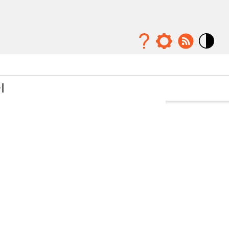
Mode
contraste
élévé