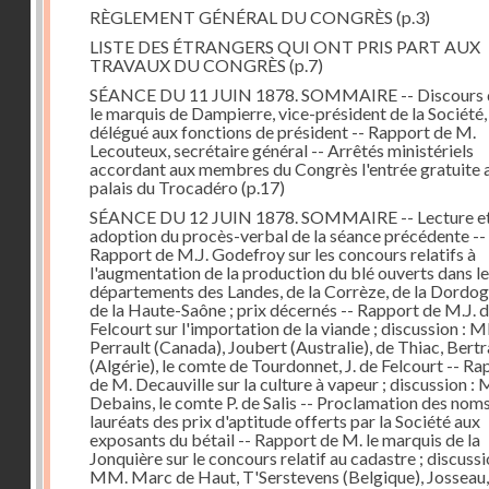
RÈGLEMENT GÉNÉRAL DU CONGRÈS
(p.3)
LISTE DES ÉTRANGERS QUI ONT PRIS PART AUX
TRAVAUX DU CONGRÈS
(p.7)
SÉANCE DU 11 JUIN 1878. SOMMAIRE -- Discours 
le marquis de Dampierre, vice-président de la Société,
délégué aux fonctions de président -- Rapport de M.
Lecouteux, secrétaire général -- Arrêtés ministériels
accordant aux membres du Congrès l'entrée gratuite 
palais du Trocadéro
(p.17)
SÉANCE DU 12 JUIN 1878. SOMMAIRE -- Lecture e
adoption du procès-verbal de la séance précédente --
Rapport de M.J. Godefroy sur les concours relatifs à
l'augmentation de la production du blé ouverts dans l
départements des Landes, de la Corrèze, de la Dordog
de la Haute-Saône ; prix décernés -- Rapport de M.J. 
Felcourt sur l'importation de la viande ; discussion : 
Perrault (Canada), Joubert (Australie), de Thiac, Bert
(Algérie), le comte de Tourdonnet, J. de Felcourt -- Ra
de M. Decauville sur la culture à vapeur ; discussion :
Debains, le comte P. de Salis -- Proclamation des nom
lauréats des prix d'aptitude offerts par la Société aux
exposants du bétail -- Rapport de M. le marquis de la
Jonquière sur le concours relatif au cadastre ; discussi
MM. Marc de Haut, T'Serstevens (Belgique), Josseau,