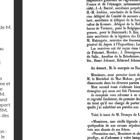
de M.
au
t
es
ne et
de
MM.
rand
pport
 MM.
s des
on :
 le