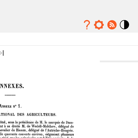
Mode
contraste
élévé