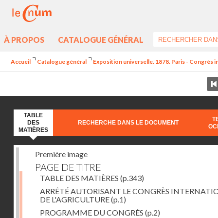
À PROPOS
CATALOGUE GÉNÉRAL
Accueil
Catalogue général
Exposition universelle. 1878. Paris - Congrès in
TABLE
T
DES
RECHERCHE DANS LE DOCUMENT
OC
MATIÈRES
Première image
PAGE DE TITRE
TABLE DES MATIÈRES
(p.343)
ARRÊTÉ AUTORISANT LE CONGRÈS INTERNATI
DE L'AGRICULTURE
(p.1)
PROGRAMME DU CONGRÈS
(p.2)