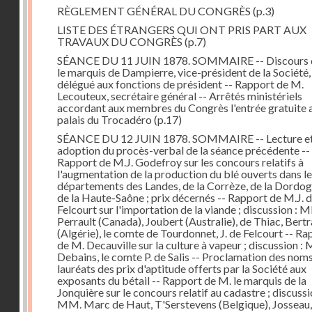
RÈGLEMENT GÉNÉRAL DU CONGRÈS
(p.3)
LISTE DES ÉTRANGERS QUI ONT PRIS PART AUX
TRAVAUX DU CONGRÈS
(p.7)
SÉANCE DU 11 JUIN 1878. SOMMAIRE -- Discours 
le marquis de Dampierre, vice-président de la Société,
délégué aux fonctions de président -- Rapport de M.
Lecouteux, secrétaire général -- Arrêtés ministériels
accordant aux membres du Congrès l'entrée gratuite 
palais du Trocadéro
(p.17)
SÉANCE DU 12 JUIN 1878. SOMMAIRE -- Lecture e
adoption du procès-verbal de la séance précédente --
Rapport de M.J. Godefroy sur les concours relatifs à
l'augmentation de la production du blé ouverts dans l
départements des Landes, de la Corrèze, de la Dordog
de la Haute-Saône ; prix décernés -- Rapport de M.J. 
Felcourt sur l'importation de la viande ; discussion : 
Perrault (Canada), Joubert (Australie), de Thiac, Bert
(Algérie), le comte de Tourdonnet, J. de Felcourt -- Ra
de M. Decauville sur la culture à vapeur ; discussion :
Debains, le comte P. de Salis -- Proclamation des nom
lauréats des prix d'aptitude offerts par la Société aux
exposants du bétail -- Rapport de M. le marquis de la
Jonquière sur le concours relatif au cadastre ; discussi
MM. Marc de Haut, T'Serstevens (Belgique), Josseau,