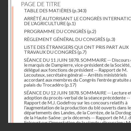
PAGE DE TITRE
TABLE DES MATIÈRES
(p.343)
ARRÊTÉ AUTORISANT LE CONGRÈS INTERNATI
DE L'AGRICULTURE
(p.1)
PROGRAMME DU CONGRÈS
(p.2)
RÈGLEMENT GÉNÉRAL DU CONGRÈS
(p.3)
LISTE DES ÉTRANGERS QUI ONT PRIS PART AUX
TRAVAUX DU CONGRÈS
(p.7)
SÉANCE DU 11 JUIN 1878. SOMMAIRE -- Discours 
le marquis de Dampierre, vice-président de la Société,
délégué aux fonctions de président -- Rapport de M.
Lecouteux, secrétaire général -- Arrêtés ministériels
accordant aux membres du Congrès l'entrée gratuite 
palais du Trocadéro
(p.17)
SÉANCE DU 12 JUIN 1878. SOMMAIRE -- Lecture e
adoption du procès-verbal de la séance précédente --
Rapport de M.J. Godefroy sur les concours relatifs à
l'augmentation de la production du blé ouverts dans l
départements des Landes, de la Corrèze, de la Dordog
de la Haute-Saône ; prix décernés -- Rapport de M.J. 
Felcourt sur l'importation de la viande ; discussion : 
Droits réservés - CNAM
Perrault (Canada), Joubert (Australie), de Thiac, Bert