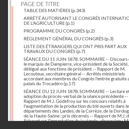
PAGE DE TITRE
TABLE DES MATIÈRES
(p.343)
ARRÊTÉ AUTORISANT LE CONGRÈS INTERNATI
DE L'AGRICULTURE
(p.1)
PROGRAMME DU CONGRÈS
(p.2)
RÈGLEMENT GÉNÉRAL DU CONGRÈS
(p.3)
LISTE DES ÉTRANGERS QUI ONT PRIS PART AUX
TRAVAUX DU CONGRÈS
(p.7)
SÉANCE DU 11 JUIN 1878. SOMMAIRE -- Discours 
le marquis de Dampierre, vice-président de la Société,
délégué aux fonctions de président -- Rapport de M.
Lecouteux, secrétaire général -- Arrêtés ministériels
accordant aux membres du Congrès l'entrée gratuite 
palais du Trocadéro
(p.17)
SÉANCE DU 12 JUIN 1878. SOMMAIRE -- Lecture e
adoption du procès-verbal de la séance précédente --
Rapport de M.J. Godefroy sur les concours relatifs à
l'augmentation de la production du blé ouverts dans l
départements des Landes, de la Corrèze, de la Dordog
de la Haute-Saône ; prix décernés -- Rapport de M.J. 
Felcourt sur l'importation de la viande ; discussion : 
Droits réservés - CNAM
Perrault (Canada), Joubert (Australie), de Thiac, Bert