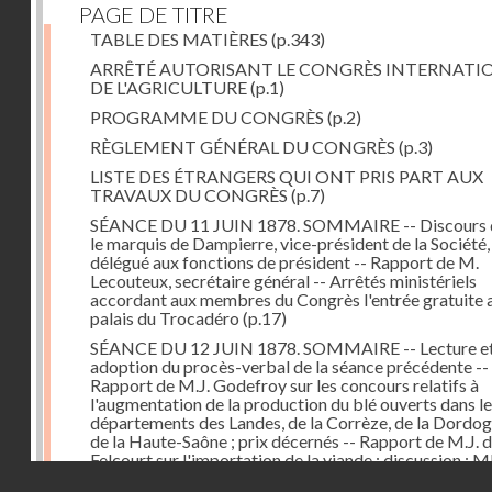
PAGE DE TITRE
TABLE DES MATIÈRES
(p.343)
ARRÊTÉ AUTORISANT LE CONGRÈS INTERNATI
DE L'AGRICULTURE
(p.1)
PROGRAMME DU CONGRÈS
(p.2)
RÈGLEMENT GÉNÉRAL DU CONGRÈS
(p.3)
LISTE DES ÉTRANGERS QUI ONT PRIS PART AUX
TRAVAUX DU CONGRÈS
(p.7)
SÉANCE DU 11 JUIN 1878. SOMMAIRE -- Discours 
le marquis de Dampierre, vice-président de la Société,
délégué aux fonctions de président -- Rapport de M.
Lecouteux, secrétaire général -- Arrêtés ministériels
accordant aux membres du Congrès l'entrée gratuite 
palais du Trocadéro
(p.17)
SÉANCE DU 12 JUIN 1878. SOMMAIRE -- Lecture e
adoption du procès-verbal de la séance précédente --
Rapport de M.J. Godefroy sur les concours relatifs à
l'augmentation de la production du blé ouverts dans l
départements des Landes, de la Corrèze, de la Dordog
de la Haute-Saône ; prix décernés -- Rapport de M.J. 
Felcourt sur l'importation de la viande ; discussion : 
Droits réservés - CNAM
Perrault (Canada), Joubert (Australie), de Thiac, Bert