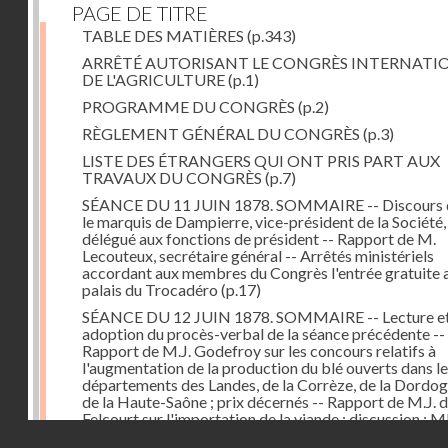
PAGE DE TITRE
TABLE DES MATIÈRES
(p.343)
ARRÊTÉ AUTORISANT LE CONGRÈS INTERNATI
DE L'AGRICULTURE
(p.1)
PROGRAMME DU CONGRÈS
(p.2)
RÈGLEMENT GÉNÉRAL DU CONGRÈS
(p.3)
LISTE DES ÉTRANGERS QUI ONT PRIS PART AUX
TRAVAUX DU CONGRÈS
(p.7)
SÉANCE DU 11 JUIN 1878. SOMMAIRE -- Discours 
le marquis de Dampierre, vice-président de la Société,
délégué aux fonctions de président -- Rapport de M.
Lecouteux, secrétaire général -- Arrêtés ministériels
accordant aux membres du Congrès l'entrée gratuite 
palais du Trocadéro
(p.17)
SÉANCE DU 12 JUIN 1878. SOMMAIRE -- Lecture e
adoption du procès-verbal de la séance précédente --
Rapport de M.J. Godefroy sur les concours relatifs à
l'augmentation de la production du blé ouverts dans l
départements des Landes, de la Corrèze, de la Dordog
de la Haute-Saône ; prix décernés -- Rapport de M.J. 
Felcourt sur l'importation de la viande ; discussion : 
Droits réservés - CNAM
Perrault (Canada), Joubert (Australie), de Thiac, Bert