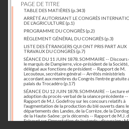
PAGE DE TITRE
TABLE DES MATIÈRES
(p.343)
ARRÊTÉ AUTORISANT LE CONGRÈS INTERNATI
DE L'AGRICULTURE
(p.1)
PROGRAMME DU CONGRÈS
(p.2)
RÈGLEMENT GÉNÉRAL DU CONGRÈS
(p.3)
LISTE DES ÉTRANGERS QUI ONT PRIS PART AUX
TRAVAUX DU CONGRÈS
(p.7)
SÉANCE DU 11 JUIN 1878. SOMMAIRE -- Discours 
le marquis de Dampierre, vice-président de la Société,
délégué aux fonctions de président -- Rapport de M.
Lecouteux, secrétaire général -- Arrêtés ministériels
accordant aux membres du Congrès l'entrée gratuite 
palais du Trocadéro
(p.17)
SÉANCE DU 12 JUIN 1878. SOMMAIRE -- Lecture e
adoption du procès-verbal de la séance précédente --
Rapport de M.J. Godefroy sur les concours relatifs à
l'augmentation de la production du blé ouverts dans l
départements des Landes, de la Corrèze, de la Dordog
de la Haute-Saône ; prix décernés -- Rapport de M.J. 
Felcourt sur l'importation de la viande ; discussion : 
Droits réservés - CNAM
Perrault (Canada), Joubert (Australie), de Thiac, Bert