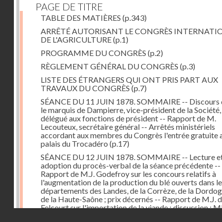
PAGE DE TITRE
TABLE DES MATIÈRES
(p.343)
ARRÊTÉ AUTORISANT LE CONGRÈS INTERNATI
DE L'AGRICULTURE
(p.1)
PROGRAMME DU CONGRÈS
(p.2)
RÈGLEMENT GÉNÉRAL DU CONGRÈS
(p.3)
LISTE DES ÉTRANGERS QUI ONT PRIS PART AUX
TRAVAUX DU CONGRÈS
(p.7)
SÉANCE DU 11 JUIN 1878. SOMMAIRE -- Discours 
le marquis de Dampierre, vice-président de la Société,
délégué aux fonctions de président -- Rapport de M.
Lecouteux, secrétaire général -- Arrêtés ministériels
accordant aux membres du Congrès l'entrée gratuite 
palais du Trocadéro
(p.17)
SÉANCE DU 12 JUIN 1878. SOMMAIRE -- Lecture e
adoption du procès-verbal de la séance précédente --
Rapport de M.J. Godefroy sur les concours relatifs à
l'augmentation de la production du blé ouverts dans l
départements des Landes, de la Corrèze, de la Dordog
de la Haute-Saône ; prix décernés -- Rapport de M.J. 
Felcourt sur l'importation de la viande ; discussion : 
Droits réservés - CNAM
Perrault (Canada), Joubert (Australie), de Thiac, Bert