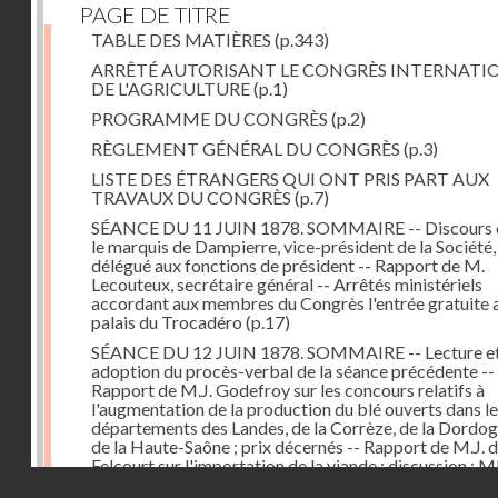
PAGE DE TITRE
TABLE DES MATIÈRES
(p.343)
ARRÊTÉ AUTORISANT LE CONGRÈS INTERNATI
DE L'AGRICULTURE
(p.1)
PROGRAMME DU CONGRÈS
(p.2)
RÈGLEMENT GÉNÉRAL DU CONGRÈS
(p.3)
LISTE DES ÉTRANGERS QUI ONT PRIS PART AUX
TRAVAUX DU CONGRÈS
(p.7)
SÉANCE DU 11 JUIN 1878. SOMMAIRE -- Discours 
le marquis de Dampierre, vice-président de la Société,
délégué aux fonctions de président -- Rapport de M.
Lecouteux, secrétaire général -- Arrêtés ministériels
accordant aux membres du Congrès l'entrée gratuite 
palais du Trocadéro
(p.17)
SÉANCE DU 12 JUIN 1878. SOMMAIRE -- Lecture e
adoption du procès-verbal de la séance précédente --
Rapport de M.J. Godefroy sur les concours relatifs à
l'augmentation de la production du blé ouverts dans l
départements des Landes, de la Corrèze, de la Dordog
de la Haute-Saône ; prix décernés -- Rapport de M.J. 
Felcourt sur l'importation de la viande ; discussion : 
Droits réservés - CNAM
Perrault (Canada), Joubert (Australie), de Thiac, Bert