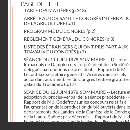
PAGE DE TITRE
TABLE DES MATIÈRES
(p.343)
ARRÊTÉ AUTORISANT LE CONGRÈS INTERNATI
DE L'AGRICULTURE
(p.1)
PROGRAMME DU CONGRÈS
(p.2)
RÈGLEMENT GÉNÉRAL DU CONGRÈS
(p.3)
LISTE DES ÉTRANGERS QUI ONT PRIS PART AUX
TRAVAUX DU CONGRÈS
(p.7)
SÉANCE DU 11 JUIN 1878. SOMMAIRE -- Discours 
le marquis de Dampierre, vice-président de la Société,
délégué aux fonctions de président -- Rapport de M.
Lecouteux, secrétaire général -- Arrêtés ministériels
accordant aux membres du Congrès l'entrée gratuite 
palais du Trocadéro
(p.17)
SÉANCE DU 12 JUIN 1878. SOMMAIRE -- Lecture e
adoption du procès-verbal de la séance précédente --
Rapport de M.J. Godefroy sur les concours relatifs à
l'augmentation de la production du blé ouverts dans l
départements des Landes, de la Corrèze, de la Dordog
de la Haute-Saône ; prix décernés -- Rapport de M.J. 
Felcourt sur l'importation de la viande ; discussion : 
Droits réservés - CNAM
Perrault (Canada), Joubert (Australie), de Thiac, Bert