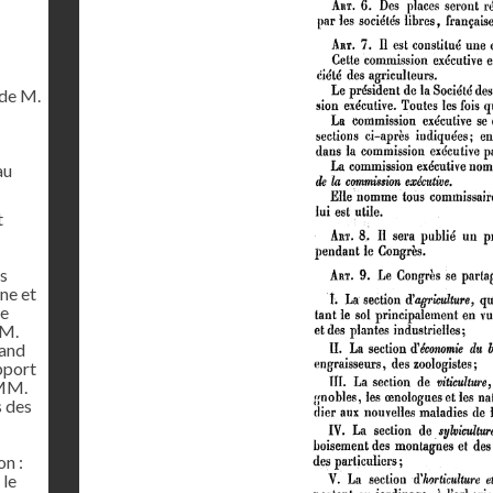
de M.
au
t
es
ne et
de
MM.
rand
pport
 MM.
s des
on :
 le