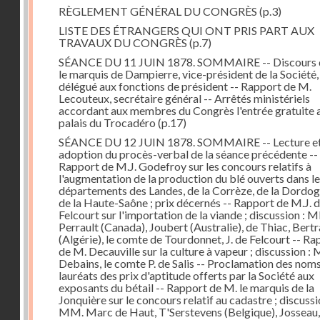
RÈGLEMENT GÉNÉRAL DU CONGRÈS
(p.3)
LISTE DES ÉTRANGERS QUI ONT PRIS PART AUX
TRAVAUX DU CONGRÈS
(p.7)
SÉANCE DU 11 JUIN 1878. SOMMAIRE -- Discours 
le marquis de Dampierre, vice-président de la Société,
délégué aux fonctions de président -- Rapport de M.
Lecouteux, secrétaire général -- Arrêtés ministériels
accordant aux membres du Congrès l'entrée gratuite 
palais du Trocadéro
(p.17)
SÉANCE DU 12 JUIN 1878. SOMMAIRE -- Lecture e
adoption du procès-verbal de la séance précédente --
Rapport de M.J. Godefroy sur les concours relatifs à
l'augmentation de la production du blé ouverts dans l
départements des Landes, de la Corrèze, de la Dordog
de la Haute-Saône ; prix décernés -- Rapport de M.J. 
Felcourt sur l'importation de la viande ; discussion : 
Perrault (Canada), Joubert (Australie), de Thiac, Bert
(Algérie), le comte de Tourdonnet, J. de Felcourt -- Ra
de M. Decauville sur la culture à vapeur ; discussion :
Debains, le comte P. de Salis -- Proclamation des nom
lauréats des prix d'aptitude offerts par la Société aux
exposants du bétail -- Rapport de M. le marquis de la
Jonquière sur le concours relatif au cadastre ; discussi
MM. Marc de Haut, T'Serstevens (Belgique), Josseau,