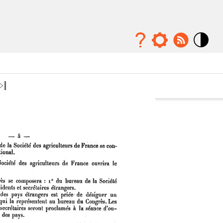
Mode
contraste
élévé