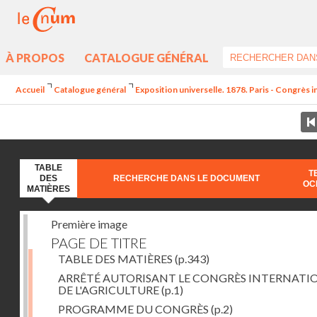
À PROPOS
CATALOGUE GÉNÉRAL
Accueil
Catalogue général
Exposition universelle. 1878. Paris - Congrès in
TABLE
T
DES
RECHERCHE DANS LE DOCUMENT
OC
MATIÈRES
Première image
PAGE DE TITRE
TABLE DES MATIÈRES
(p.343)
ARRÊTÉ AUTORISANT LE CONGRÈS INTERNATI
DE L'AGRICULTURE
(p.1)
PROGRAMME DU CONGRÈS
(p.2)