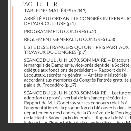
PAGE DE TITRE
TABLE DES MATIÈRES
(p.343)
ARRÊTÉ AUTORISANT LE CONGRÈS INTERNATI
DE L'AGRICULTURE
(p.1)
PROGRAMME DU CONGRÈS
(p.2)
RÈGLEMENT GÉNÉRAL DU CONGRÈS
(p.3)
LISTE DES ÉTRANGERS QUI ONT PRIS PART AUX
TRAVAUX DU CONGRÈS
(p.7)
SÉANCE DU 11 JUIN 1878. SOMMAIRE -- Discours 
le marquis de Dampierre, vice-président de la Société,
délégué aux fonctions de président -- Rapport de M.
Lecouteux, secrétaire général -- Arrêtés ministériels
accordant aux membres du Congrès l'entrée gratuite 
palais du Trocadéro
(p.17)
SÉANCE DU 12 JUIN 1878. SOMMAIRE -- Lecture e
adoption du procès-verbal de la séance précédente --
Rapport de M.J. Godefroy sur les concours relatifs à
l'augmentation de la production du blé ouverts dans l
départements des Landes, de la Corrèze, de la Dordog
de la Haute-Saône ; prix décernés -- Rapport de M.J. 
Felcourt sur l'importation de la viande ; discussion : 
Droits réservés - CNAM
Perrault (Canada), Joubert (Australie), de Thiac, Bert