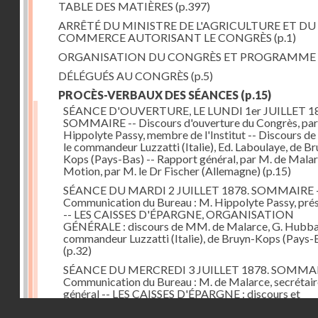
TABLE DES MATIÈRES
(p.397)
ARRÊTÉ DU MINISTRE DE L'AGRICULTURE ET DU
COMMERCE AUTORISANT LE CONGRÈS
(p.1)
ORGANISATION DU CONGRÈS ET PROGRAMME
DÉLÉGUÉS AU CONGRÈS
(p.5)
PROCÈS-VERBAUX DES SÉANCES
(p.15)
SÉANCE D'OUVERTURE, LE LUNDI 1er JUILLET 18
SOMMAIRE -- Discours d'ouverture du Congrès, par
Hippolyte Passy, membre de l'Institut -- Discours d
le commandeur Luzzatti (Italie), Ed. Laboulaye, de Br
Kops (Pays-Bas) -- Rapport général, par M. de Malar
Motion, par M. le Dr Fischer (Allemagne)
(p.15)
SÉANCE DU MARDI 2 JUILLET 1878. SOMMAIRE 
Communication du Bureau : M. Hippolyte Passy, pré
-- LES CAISSES D'ÉPARGNE, ORGANISATION
GÉNÉRALE : discours de MM. de Malarce, G. Hubbar
commandeur Luzzatti (Italie), de Bruyn-Kops (Pays-
(p.32)
SÉANCE DU MERCREDI 3 JUILLET 1878. SOMMAI
Communication du Bureau : M. de Malarce, secrétair
général -- LES CAISSES D'ÉPARGNE : discours et
communications de MM. Léon Cans (Belgique), Roy, 
Droits réservés - CNAM
Broch (Norvège), Engel-Dollfus, de Malarce, le Dr Fi