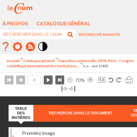
À PROPOS
CATALOGUE GÉNÉRAL
RECHERCHE AVANCÉE
Mode
contraste
Accueil
Catalogue général
Exposition universelle. 1878. Paris - Congrès
élévé
scientifique international des institutions...
n.n. - vue 1/403
70%
TABLE
T
DES
RECHERCHE DANS LE DOCUMENT
OC
MATIÈRES
Première image