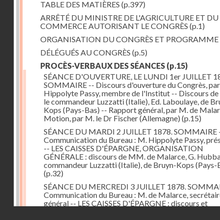
TABLE DES MATIÈRES
(p.397)
ARRÊTÉ DU MINISTRE DE L'AGRICULTURE ET DU
COMMERCE AUTORISANT LE CONGRÈS
(p.1)
ORGANISATION DU CONGRÈS ET PROGRAMME
DÉLÉGUÉS AU CONGRÈS
(p.5)
PROCÈS-VERBAUX DES SÉANCES
(p.15)
SÉANCE D'OUVERTURE, LE LUNDI 1er JUILLET 18
SOMMAIRE -- Discours d'ouverture du Congrès, par
Hippolyte Passy, membre de l'Institut -- Discours d
le commandeur Luzzatti (Italie), Ed. Laboulaye, de Br
Kops (Pays-Bas) -- Rapport général, par M. de Malar
Motion, par M. le Dr Fischer (Allemagne)
(p.15)
SÉANCE DU MARDI 2 JUILLET 1878. SOMMAIRE 
Communication du Bureau : M. Hippolyte Passy, pré
-- LES CAISSES D'ÉPARGNE, ORGANISATION
GÉNÉRALE : discours de MM. de Malarce, G. Hubbar
commandeur Luzzatti (Italie), de Bruyn-Kops (Pays-
(p.32)
SÉANCE DU MERCREDI 3 JUILLET 1878. SOMMAI
Communication du Bureau : M. de Malarce, secrétair
général -- LES CAISSES D'ÉPARGNE : discours et
communications de MM. Léon Cans (Belgique), Roy, 
Droits réservés - CNAM
Broch (Norvège), Engel-Dollfus, de Malarce, le Dr Fi