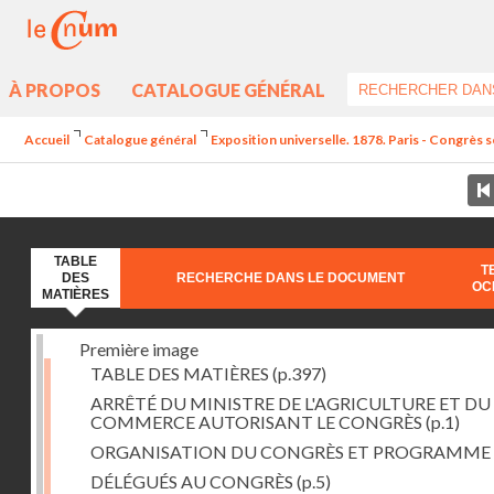
À PROPOS
CATALOGUE GÉNÉRAL
Accueil
Catalogue général
Exposition universelle. 1878. Paris - Congrès sc
TABLE
T
DES
RECHERCHE DANS LE DOCUMENT
OC
MATIÈRES
Première image
TABLE DES MATIÈRES
(p.397)
ARRÊTÉ DU MINISTRE DE L'AGRICULTURE ET DU
COMMERCE AUTORISANT LE CONGRÈS
(p.1)
ORGANISATION DU CONGRÈS ET PROGRAMME
DÉLÉGUÉS AU CONGRÈS
(p.5)