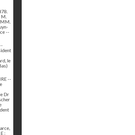
78.
 M.
e MM.
uyn-
ce --
--
sident
d, le
Bas)
RE --
e
le Dr
scher
e
ident
arce,
E :