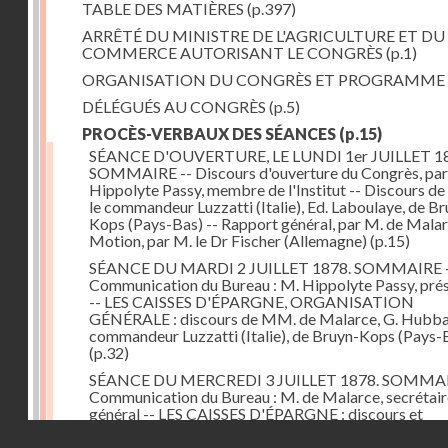
TABLE DES MATIÈRES
(p.397)
ARRÊTÉ DU MINISTRE DE L'AGRICULTURE ET DU
COMMERCE AUTORISANT LE CONGRÈS
(p.1)
ORGANISATION DU CONGRÈS ET PROGRAMME
DÉLÉGUÉS AU CONGRÈS
(p.5)
PROCÈS-VERBAUX DES SÉANCES
(p.15)
SÉANCE D'OUVERTURE, LE LUNDI 1er JUILLET 18
SOMMAIRE -- Discours d'ouverture du Congrès, par
Hippolyte Passy, membre de l'Institut -- Discours d
le commandeur Luzzatti (Italie), Ed. Laboulaye, de Br
Kops (Pays-Bas) -- Rapport général, par M. de Malar
Motion, par M. le Dr Fischer (Allemagne)
(p.15)
SÉANCE DU MARDI 2 JUILLET 1878. SOMMAIRE 
Communication du Bureau : M. Hippolyte Passy, pré
-- LES CAISSES D'ÉPARGNE, ORGANISATION
GÉNÉRALE : discours de MM. de Malarce, G. Hubbar
commandeur Luzzatti (Italie), de Bruyn-Kops (Pays-
(p.32)
SÉANCE DU MERCREDI 3 JUILLET 1878. SOMMAI
Communication du Bureau : M. de Malarce, secrétair
général -- LES CAISSES D'ÉPARGNE : discours et
communications de MM. Léon Cans (Belgique), Roy, 
Droits réservés - CNAM
Broch (Norvège), Engel-Dollfus, de Malarce, le Dr Fi