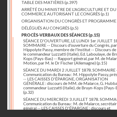
TABLE DES MATIÈRES
(p.397)
ARRÊTÉ DU MINISTRE DE L'AGRICULTURE ET DU
COMMERCE AUTORISANT LE CONGRÈS
(p.1)
ORGANISATION DU CONGRÈS ET PROGRAMME
DÉLÉGUÉS AU CONGRÈS
(p.5)
PROCÈS-VERBAUX DES SÉANCES
(p.15)
SÉANCE D'OUVERTURE, LE LUNDI 1er JUILLET 18
SOMMAIRE -- Discours d'ouverture du Congrès, par
Hippolyte Passy, membre de l'Institut -- Discours d
le commandeur Luzzatti (Italie), Ed. Laboulaye, de Br
Kops (Pays-Bas) -- Rapport général, par M. de Malar
Motion, par M. le Dr Fischer (Allemagne)
(p.15)
SÉANCE DU MARDI 2 JUILLET 1878. SOMMAIRE 
Communication du Bureau : M. Hippolyte Passy, pré
-- LES CAISSES D'ÉPARGNE, ORGANISATION
GÉNÉRALE : discours de MM. de Malarce, G. Hubbar
commandeur Luzzatti (Italie), de Bruyn-Kops (Pays-
(p.32)
SÉANCE DU MERCREDI 3 JUILLET 1878. SOMMAI
Communication du Bureau : M. de Malarce, secrétair
général -- LES CAISSES D'ÉPARGNE : discours et
communications de MM. Léon Cans (Belgique), Roy, 
Droits réservés - CNAM
Broch (Norvège), Engel-Dollfus, de Malarce, le Dr Fi