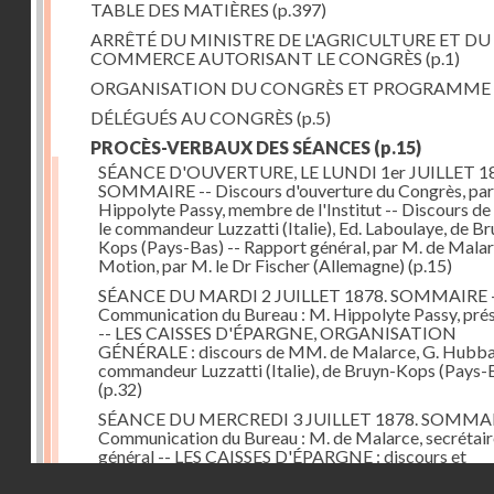
TABLE DES MATIÈRES
(p.397)
ARRÊTÉ DU MINISTRE DE L'AGRICULTURE ET DU
COMMERCE AUTORISANT LE CONGRÈS
(p.1)
ORGANISATION DU CONGRÈS ET PROGRAMME
DÉLÉGUÉS AU CONGRÈS
(p.5)
PROCÈS-VERBAUX DES SÉANCES
(p.15)
SÉANCE D'OUVERTURE, LE LUNDI 1er JUILLET 18
SOMMAIRE -- Discours d'ouverture du Congrès, par
Hippolyte Passy, membre de l'Institut -- Discours d
le commandeur Luzzatti (Italie), Ed. Laboulaye, de Br
Kops (Pays-Bas) -- Rapport général, par M. de Malar
Motion, par M. le Dr Fischer (Allemagne)
(p.15)
SÉANCE DU MARDI 2 JUILLET 1878. SOMMAIRE 
Communication du Bureau : M. Hippolyte Passy, pré
-- LES CAISSES D'ÉPARGNE, ORGANISATION
GÉNÉRALE : discours de MM. de Malarce, G. Hubbar
commandeur Luzzatti (Italie), de Bruyn-Kops (Pays-
(p.32)
SÉANCE DU MERCREDI 3 JUILLET 1878. SOMMAI
Communication du Bureau : M. de Malarce, secrétair
général -- LES CAISSES D'ÉPARGNE : discours et
communications de MM. Léon Cans (Belgique), Roy, 
Droits réservés - CNAM
Broch (Norvège), Engel-Dollfus, de Malarce, le Dr Fi