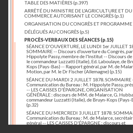
TABLE DES MATIÈRES
(p.397)
ARRÊTÉ DU MINISTRE DE L'AGRICULTURE ET DU
COMMERCE AUTORISANT LE CONGRÈS
(p.1)
ORGANISATION DU CONGRÈS ET PROGRAMME
DÉLÉGUÉS AU CONGRÈS
(p.5)
PROCÈS-VERBAUX DES SÉANCES
(p.15)
SÉANCE D'OUVERTURE, LE LUNDI 1er JUILLET 18
SOMMAIRE -- Discours d'ouverture du Congrès, par
Hippolyte Passy, membre de l'Institut -- Discours d
le commandeur Luzzatti (Italie), Ed. Laboulaye, de Br
Kops (Pays-Bas) -- Rapport général, par M. de Malar
Motion, par M. le Dr Fischer (Allemagne)
(p.15)
SÉANCE DU MARDI 2 JUILLET 1878. SOMMAIRE 
Communication du Bureau : M. Hippolyte Passy, pré
-- LES CAISSES D'ÉPARGNE, ORGANISATION
GÉNÉRALE : discours de MM. de Malarce, G. Hubbar
commandeur Luzzatti (Italie), de Bruyn-Kops (Pays-
(p.32)
SÉANCE DU MERCREDI 3 JUILLET 1878. SOMMAI
Communication du Bureau : M. de Malarce, secrétair
général -- LES CAISSES D'ÉPARGNE : discours et
communications de MM. Léon Cans (Belgique), Roy, 
Droits réservés - CNAM
Broch (Norvège), Engel-Dollfus, de Malarce, le Dr Fi