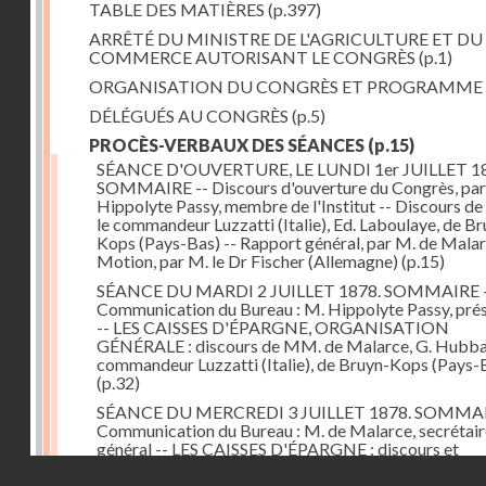
TABLE DES MATIÈRES
(p.397)
ARRÊTÉ DU MINISTRE DE L'AGRICULTURE ET DU
COMMERCE AUTORISANT LE CONGRÈS
(p.1)
ORGANISATION DU CONGRÈS ET PROGRAMME
DÉLÉGUÉS AU CONGRÈS
(p.5)
PROCÈS-VERBAUX DES SÉANCES
(p.15)
SÉANCE D'OUVERTURE, LE LUNDI 1er JUILLET 18
SOMMAIRE -- Discours d'ouverture du Congrès, par
Hippolyte Passy, membre de l'Institut -- Discours d
le commandeur Luzzatti (Italie), Ed. Laboulaye, de Br
Kops (Pays-Bas) -- Rapport général, par M. de Malar
Motion, par M. le Dr Fischer (Allemagne)
(p.15)
SÉANCE DU MARDI 2 JUILLET 1878. SOMMAIRE 
Communication du Bureau : M. Hippolyte Passy, pré
-- LES CAISSES D'ÉPARGNE, ORGANISATION
GÉNÉRALE : discours de MM. de Malarce, G. Hubbar
commandeur Luzzatti (Italie), de Bruyn-Kops (Pays-
(p.32)
SÉANCE DU MERCREDI 3 JUILLET 1878. SOMMAI
Communication du Bureau : M. de Malarce, secrétair
général -- LES CAISSES D'ÉPARGNE : discours et
communications de MM. Léon Cans (Belgique), Roy, 
Droits réservés - CNAM
Broch (Norvège), Engel-Dollfus, de Malarce, le Dr Fi