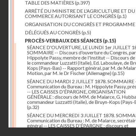
TABLE DES MATIÈRES
(p.397)
ARRÊTÉ DU MINISTRE DE L'AGRICULTURE ET DU
COMMERCE AUTORISANT LE CONGRÈS
(p.1)
ORGANISATION DU CONGRÈS ET PROGRAMME
DÉLÉGUÉS AU CONGRÈS
(p.5)
PROCÈS-VERBAUX DES SÉANCES
(p.15)
SÉANCE D'OUVERTURE, LE LUNDI 1er JUILLET 18
SOMMAIRE -- Discours d'ouverture du Congrès, par
Hippolyte Passy, membre de l'Institut -- Discours d
le commandeur Luzzatti (Italie), Ed. Laboulaye, de Br
Kops (Pays-Bas) -- Rapport général, par M. de Malar
Motion, par M. le Dr Fischer (Allemagne)
(p.15)
SÉANCE DU MARDI 2 JUILLET 1878. SOMMAIRE 
Communication du Bureau : M. Hippolyte Passy, pré
-- LES CAISSES D'ÉPARGNE, ORGANISATION
GÉNÉRALE : discours de MM. de Malarce, G. Hubbar
commandeur Luzzatti (Italie), de Bruyn-Kops (Pays-
(p.32)
SÉANCE DU MERCREDI 3 JUILLET 1878. SOMMAI
Communication du Bureau : M. de Malarce, secrétair
général -- LES CAISSES D'ÉPARGNE : discours et
communications de MM. Léon Cans (Belgique), Roy, 
Droits réservés - CNAM
Broch (Norvège), Engel-Dollfus, de Malarce, le Dr Fi