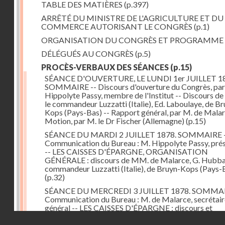
TABLE DES MATIÈRES
(p.397)
ARRÊTÉ DU MINISTRE DE L'AGRICULTURE ET DU
COMMERCE AUTORISANT LE CONGRÈS
(p.1)
ORGANISATION DU CONGRÈS ET PROGRAMME
DÉLÉGUÉS AU CONGRÈS
(p.5)
PROCÈS-VERBAUX DES SÉANCES
(p.15)
SÉANCE D'OUVERTURE, LE LUNDI 1er JUILLET 18
SOMMAIRE -- Discours d'ouverture du Congrès, par
Hippolyte Passy, membre de l'Institut -- Discours d
le commandeur Luzzatti (Italie), Ed. Laboulaye, de Br
Kops (Pays-Bas) -- Rapport général, par M. de Malar
Motion, par M. le Dr Fischer (Allemagne)
(p.15)
SÉANCE DU MARDI 2 JUILLET 1878. SOMMAIRE 
Communication du Bureau : M. Hippolyte Passy, pré
-- LES CAISSES D'ÉPARGNE, ORGANISATION
GÉNÉRALE : discours de MM. de Malarce, G. Hubbar
commandeur Luzzatti (Italie), de Bruyn-Kops (Pays-
(p.32)
SÉANCE DU MERCREDI 3 JUILLET 1878. SOMMAI
Communication du Bureau : M. de Malarce, secrétair
général -- LES CAISSES D'ÉPARGNE : discours et
communications de MM. Léon Cans (Belgique), Roy, 
Droits réservés - CNAM
Broch (Norvège), Engel-Dollfus, de Malarce, le Dr Fi