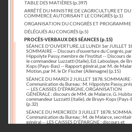
TABLE DES MATIÈRES
(p.397)
ARRÊTÉ DU MINISTRE DE L'AGRICULTURE ET DU
COMMERCE AUTORISANT LE CONGRÈS
(p.1)
ORGANISATION DU CONGRÈS ET PROGRAMME
DÉLÉGUÉS AU CONGRÈS
(p.5)
PROCÈS-VERBAUX DES SÉANCES
(p.15)
SÉANCE D'OUVERTURE, LE LUNDI 1er JUILLET 18
SOMMAIRE -- Discours d'ouverture du Congrès, par
Hippolyte Passy, membre de l'Institut -- Discours d
le commandeur Luzzatti (Italie), Ed. Laboulaye, de Br
Kops (Pays-Bas) -- Rapport général, par M. de Malar
Motion, par M. le Dr Fischer (Allemagne)
(p.15)
SÉANCE DU MARDI 2 JUILLET 1878. SOMMAIRE 
Communication du Bureau : M. Hippolyte Passy, pré
-- LES CAISSES D'ÉPARGNE, ORGANISATION
GÉNÉRALE : discours de MM. de Malarce, G. Hubbar
commandeur Luzzatti (Italie), de Bruyn-Kops (Pays-
(p.32)
SÉANCE DU MERCREDI 3 JUILLET 1878. SOMMAI
Communication du Bureau : M. de Malarce, secrétair
général -- LES CAISSES D'ÉPARGNE : discours et
communications de MM. Léon Cans (Belgique), Roy, 
Droits réservés - CNAM
Broch (Norvège), Engel-Dollfus, de Malarce, le Dr Fi