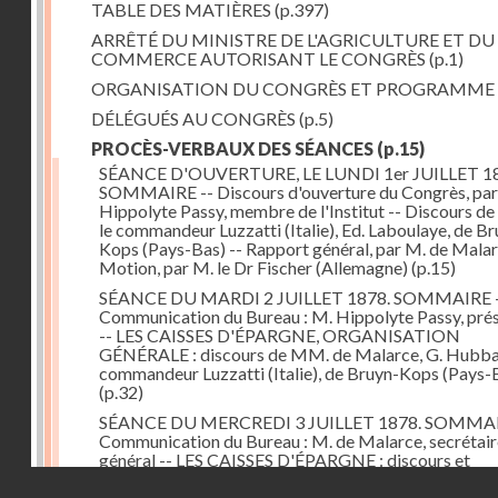
TABLE DES MATIÈRES
(p.397)
ARRÊTÉ DU MINISTRE DE L'AGRICULTURE ET DU
COMMERCE AUTORISANT LE CONGRÈS
(p.1)
ORGANISATION DU CONGRÈS ET PROGRAMME
DÉLÉGUÉS AU CONGRÈS
(p.5)
PROCÈS-VERBAUX DES SÉANCES
(p.15)
SÉANCE D'OUVERTURE, LE LUNDI 1er JUILLET 18
SOMMAIRE -- Discours d'ouverture du Congrès, par
Hippolyte Passy, membre de l'Institut -- Discours d
le commandeur Luzzatti (Italie), Ed. Laboulaye, de Br
Kops (Pays-Bas) -- Rapport général, par M. de Malar
Motion, par M. le Dr Fischer (Allemagne)
(p.15)
SÉANCE DU MARDI 2 JUILLET 1878. SOMMAIRE 
Communication du Bureau : M. Hippolyte Passy, pré
-- LES CAISSES D'ÉPARGNE, ORGANISATION
GÉNÉRALE : discours de MM. de Malarce, G. Hubbar
commandeur Luzzatti (Italie), de Bruyn-Kops (Pays-
(p.32)
SÉANCE DU MERCREDI 3 JUILLET 1878. SOMMAI
Communication du Bureau : M. de Malarce, secrétair
général -- LES CAISSES D'ÉPARGNE : discours et
communications de MM. Léon Cans (Belgique), Roy, 
Droits réservés - CNAM
Broch (Norvège), Engel-Dollfus, de Malarce, le Dr Fi