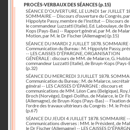
PROCÈS-VERBAUX DES SÉANCES
(p.15)
SÉANCE D'OUVERTURE, LE LUNDI 1er JUILLET 18
SOMMAIRE -- Discours d'ouverture du Congrès, par
Hippolyte Passy, membre de l'Institut -- Discours d
le commandeur Luzzatti (Italie), Ed. Laboulaye, de Br
Kops (Pays-Bas) -- Rapport général, par M. de Malar
Motion, par M. le Dr Fischer (Allemagne)
(p.15)
SÉANCE DU MARDI 2 JUILLET 1878. SOMMAIRE 
Communication du Bureau : M. Hippolyte Passy, pré
-- LES CAISSES D'ÉPARGNE, ORGANISATION
GÉNÉRALE : discours de MM. de Malarce, G. Hubbar
commandeur Luzzatti (Italie), de Bruyn-Kops (Pays-
(p.32)
SÉANCE DU MERCREDI 3 JUILLET 1878. SOMMAI
Communication du Bureau : M. de Malarce, secrétair
général -- LES CAISSES D'ÉPARGNE : discours et
communications de MM. Léon Cans (Belgique), Roy, 
Broch (Norvège), Engel-Dollfus, de Malarce, le Dr Fi
(Allemagne), de Bruyn-Kops (Pays-Bas) -- Fixation d
l'ordre des travaux ultérieurs du Congrès : M. le Prés
(p.67)
SÉANCE DU JEUDI 4 JUILLET 1878. SOMMAIRE --
Communications diverses : MM. le Président, de Mal
le Dr Fischer (Allemagne) -- LES CAISSES D'ÉPARGN