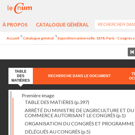
À PROPOS
CATALOGUE GÉNÉRAL
Accueil
Catalogue général
Exposition universelle. 1878. Paris - Congrès sc
TABLE
T
DES
RECHERCHE DANS LE DOCUMENT
OC
MATIÈRES
Première image
TABLE DES MATIÈRES
(p.397)
ARRÊTÉ DU MINISTRE DE L'AGRICULTURE ET DU
COMMERCE AUTORISANT LE CONGRÈS
(p.1)
ORGANISATION DU CONGRÈS ET PROGRAMME
DÉLÉGUÉS AU CONGRÈS
(p.5)