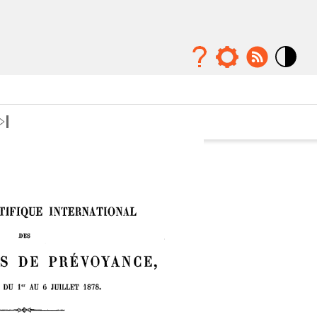
Mode
contraste
élévé