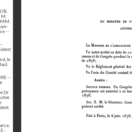
78.
 M.
e MM.
uyn-
ce --
--
sident
d, le
Bas)
RE --
e
le Dr
scher
e
ident
arce,
E :