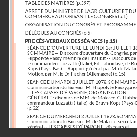
TABLE DES MATIÈRES
(p.397)
ARRÊTÉ DU MINISTRE DE L'AGRICULTURE ET DU
COMMERCE AUTORISANT LE CONGRÈS
(p.1)
ORGANISATION DU CONGRÈS ET PROGRAMME
DÉLÉGUÉS AU CONGRÈS
(p.5)
PROCÈS-VERBAUX DES SÉANCES
(p.15)
SÉANCE D'OUVERTURE, LE LUNDI 1er JUILLET 18
SOMMAIRE -- Discours d'ouverture du Congrès, par
Hippolyte Passy, membre de l'Institut -- Discours d
le commandeur Luzzatti (Italie), Ed. Laboulaye, de Br
Kops (Pays-Bas) -- Rapport général, par M. de Malar
Motion, par M. le Dr Fischer (Allemagne)
(p.15)
SÉANCE DU MARDI 2 JUILLET 1878. SOMMAIRE 
Communication du Bureau : M. Hippolyte Passy, pré
-- LES CAISSES D'ÉPARGNE, ORGANISATION
GÉNÉRALE : discours de MM. de Malarce, G. Hubbar
commandeur Luzzatti (Italie), de Bruyn-Kops (Pays-
(p.32)
SÉANCE DU MERCREDI 3 JUILLET 1878. SOMMAI
Communication du Bureau : M. de Malarce, secrétair
général -- LES CAISSES D'ÉPARGNE : discours et
communications de MM. Léon Cans (Belgique), Roy, 
Droits réservés - CNAM
Broch (Norvège), Engel-Dollfus, de Malarce, le Dr Fi