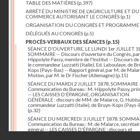
TABLE DES MATIÈRES
(p.397)
ARRÊTÉ DU MINISTRE DE L'AGRICULTURE ET DU
COMMERCE AUTORISANT LE CONGRÈS
(p.1)
ORGANISATION DU CONGRÈS ET PROGRAMME
DÉLÉGUÉS AU CONGRÈS
(p.5)
PROCÈS-VERBAUX DES SÉANCES
(p.15)
SÉANCE D'OUVERTURE, LE LUNDI 1er JUILLET 18
SOMMAIRE -- Discours d'ouverture du Congrès, par
Hippolyte Passy, membre de l'Institut -- Discours d
le commandeur Luzzatti (Italie), Ed. Laboulaye, de Br
Kops (Pays-Bas) -- Rapport général, par M. de Malar
Motion, par M. le Dr Fischer (Allemagne)
(p.15)
SÉANCE DU MARDI 2 JUILLET 1878. SOMMAIRE 
Communication du Bureau : M. Hippolyte Passy, pré
-- LES CAISSES D'ÉPARGNE, ORGANISATION
GÉNÉRALE : discours de MM. de Malarce, G. Hubbar
commandeur Luzzatti (Italie), de Bruyn-Kops (Pays-
(p.32)
SÉANCE DU MERCREDI 3 JUILLET 1878. SOMMAI
Communication du Bureau : M. de Malarce, secrétair
général -- LES CAISSES D'ÉPARGNE : discours et
communications de MM. Léon Cans (Belgique), Roy, 
Droits réservés - CNAM
Broch (Norvège), Engel-Dollfus, de Malarce, le Dr Fi