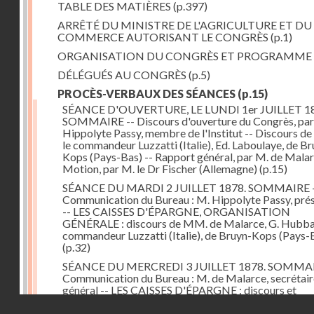
TABLE DES MATIÈRES
(p.397)
ARRÊTÉ DU MINISTRE DE L'AGRICULTURE ET DU
COMMERCE AUTORISANT LE CONGRÈS
(p.1)
ORGANISATION DU CONGRÈS ET PROGRAMME
DÉLÉGUÉS AU CONGRÈS
(p.5)
PROCÈS-VERBAUX DES SÉANCES
(p.15)
SÉANCE D'OUVERTURE, LE LUNDI 1er JUILLET 18
SOMMAIRE -- Discours d'ouverture du Congrès, par
Hippolyte Passy, membre de l'Institut -- Discours d
le commandeur Luzzatti (Italie), Ed. Laboulaye, de Br
Kops (Pays-Bas) -- Rapport général, par M. de Malar
Motion, par M. le Dr Fischer (Allemagne)
(p.15)
SÉANCE DU MARDI 2 JUILLET 1878. SOMMAIRE 
Communication du Bureau : M. Hippolyte Passy, pré
-- LES CAISSES D'ÉPARGNE, ORGANISATION
GÉNÉRALE : discours de MM. de Malarce, G. Hubbar
commandeur Luzzatti (Italie), de Bruyn-Kops (Pays-
(p.32)
SÉANCE DU MERCREDI 3 JUILLET 1878. SOMMAI
Communication du Bureau : M. de Malarce, secrétair
général -- LES CAISSES D'ÉPARGNE : discours et
communications de MM. Léon Cans (Belgique), Roy, 
Droits réservés - CNAM
Broch (Norvège), Engel-Dollfus, de Malarce, le Dr Fi