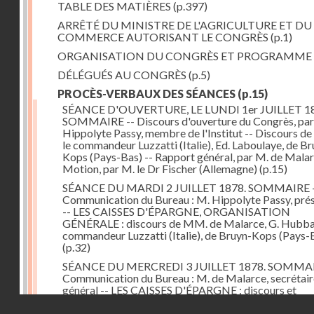
TABLE DES MATIÈRES
(p.397)
ARRÊTÉ DU MINISTRE DE L'AGRICULTURE ET DU
COMMERCE AUTORISANT LE CONGRÈS
(p.1)
ORGANISATION DU CONGRÈS ET PROGRAMME
DÉLÉGUÉS AU CONGRÈS
(p.5)
PROCÈS-VERBAUX DES SÉANCES
(p.15)
SÉANCE D'OUVERTURE, LE LUNDI 1er JUILLET 18
SOMMAIRE -- Discours d'ouverture du Congrès, par
Hippolyte Passy, membre de l'Institut -- Discours d
le commandeur Luzzatti (Italie), Ed. Laboulaye, de Br
Kops (Pays-Bas) -- Rapport général, par M. de Malar
Motion, par M. le Dr Fischer (Allemagne)
(p.15)
SÉANCE DU MARDI 2 JUILLET 1878. SOMMAIRE 
Communication du Bureau : M. Hippolyte Passy, pré
-- LES CAISSES D'ÉPARGNE, ORGANISATION
GÉNÉRALE : discours de MM. de Malarce, G. Hubbar
commandeur Luzzatti (Italie), de Bruyn-Kops (Pays-
(p.32)
SÉANCE DU MERCREDI 3 JUILLET 1878. SOMMAI
Communication du Bureau : M. de Malarce, secrétair
général -- LES CAISSES D'ÉPARGNE : discours et
communications de MM. Léon Cans (Belgique), Roy, 
Droits réservés - CNAM
Broch (Norvège), Engel-Dollfus, de Malarce, le Dr Fi