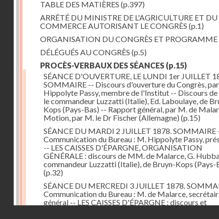
TABLE DES MATIÈRES
(p.397)
ARRÊTÉ DU MINISTRE DE L'AGRICULTURE ET DU
COMMERCE AUTORISANT LE CONGRÈS
(p.1)
ORGANISATION DU CONGRÈS ET PROGRAMME
DÉLÉGUÉS AU CONGRÈS
(p.5)
PROCÈS-VERBAUX DES SÉANCES
(p.15)
SÉANCE D'OUVERTURE, LE LUNDI 1er JUILLET 18
SOMMAIRE -- Discours d'ouverture du Congrès, par
Hippolyte Passy, membre de l'Institut -- Discours d
le commandeur Luzzatti (Italie), Ed. Laboulaye, de Br
Kops (Pays-Bas) -- Rapport général, par M. de Malar
Motion, par M. le Dr Fischer (Allemagne)
(p.15)
SÉANCE DU MARDI 2 JUILLET 1878. SOMMAIRE 
Communication du Bureau : M. Hippolyte Passy, pré
-- LES CAISSES D'ÉPARGNE, ORGANISATION
GÉNÉRALE : discours de MM. de Malarce, G. Hubbar
commandeur Luzzatti (Italie), de Bruyn-Kops (Pays-
(p.32)
SÉANCE DU MERCREDI 3 JUILLET 1878. SOMMAI
Communication du Bureau : M. de Malarce, secrétair
général -- LES CAISSES D'ÉPARGNE : discours et
communications de MM. Léon Cans (Belgique), Roy, 
Droits réservés - CNAM
Broch (Norvège), Engel-Dollfus, de Malarce, le Dr Fi