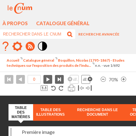
À PROPOS
CATALOGUE GÉNÉRAL
RECHERCHE AVANCÉE
Mode
contraste
Accueil
Catalogue général
Boquillon, Nicolas (1795-1867) - Etudes
élévé
techniques sur l'exposition des produits de l'indu...
n.n. - vue 1/692
70%
TABLE
TABLE DES
RECHERCHE DANS LE
T
DES
ILLUSTRATIONS
DOCUMENT
OC
MATIÈRES
Première image