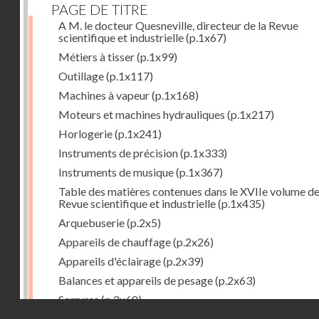
PAGE DE TITRE
A M. le docteur Quesneville, directeur de la Revue
scientifique et industrielle
(p.1x67)
Métiers à tisser
(p.1x99)
Outillage
(p.1x117)
Machines à vapeur
(p.1x168)
Moteurs et machines hydrauliques
(p.1x217)
Horlogerie
(p.1x241)
Instruments de précision
(p.1x333)
Instruments de musique
(p.1x367)
Table des matières contenues dans le XVIIe volume de
Revue scientifique et industrielle
(p.1x435)
Arquebuserie
(p.2x5)
Appareils de chauffage
(p.2x26)
Appareils d'éclairage
(p.2x39)
Balances et appareils de pesage
(p.2x63)
Serrures
(p.2x68)
Droits réservés - CNAM
Organes mécaniques divers
(p.2x94)